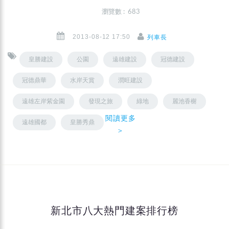
瀏覽數 : 683
2013-08-12 17:50
列車長
皇勝建設
公園
遠雄建設
冠德建設
冠德鼎華
水岸天賞
潤旺建設
遠雄左岸紫金園
發現之旅
綠地
麗池香榭
閱讀更多
遠雄國都
皇勝秀鼎
＞
新北市八大熱門建案排行榜