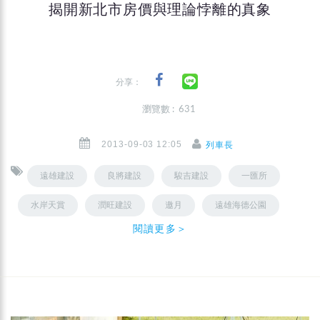
揭開新北市房價與理論悖離的真象
分享：
瀏覽數 : 631
2013-09-03 12:05
列車長
遠雄建設
良將建設
駿吉建設
一匯所
水岸天賞
潤旺建設
邀月
遠雄海德公園
閱讀更多＞