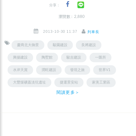
分享：
瀏覽數 : 2,880
2013-10-30 11:37
列車長
慶商北大御景
駿園建設
良將建設
興揚建設
陶墅館
駿吉建設
一匯所
水岸天賞
潤旺建設
發現之旅
世界V1
大豐煤礦蓋淡坑遺址
捷運景安站
家美工業區
閱讀更多＞