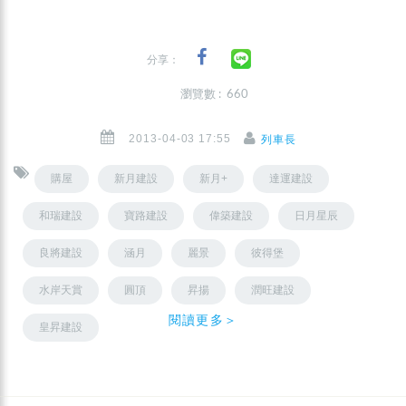
分享：
瀏覽數 : 660
2013-04-03 17:55
列車長
購屋
新月建設
新月+
達運建設
和瑞建設
寶路建設
偉築建設
日月星辰
良將建設
涵月
麗景
彼得堡
水岸天賞
圓頂
昇揚
潤旺建設
閱讀更多＞
皇昇建設