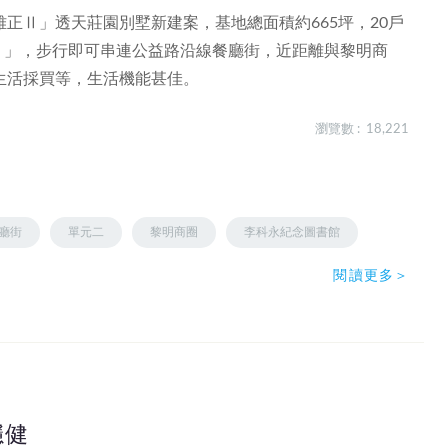
正Ⅱ」透天莊園別墅新建案，基地總面積約665坪，20戶
Ⅱ」，步行即可串連公益路沿線餐廳街，近距離與黎明商
生活採買等，生活機能甚佳。
瀏覽數 : 18,221
廳街
單元二
黎明商圈
李科永紀念圖書館
閱讀更多＞
穩健