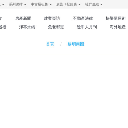
訊
系列網站
中古屋租售
廣告刊登服務
社群連結
文
房產新聞
建案專訪
不動產法律
快樂購屋術
巡禮
淨零永續
危老都更
逢甲人月刊
海外地產
黎明商圈
首頁