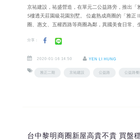
京祐建設，祐盛營造，在單元二公益路旁，推出「雅
5樓透天莊園級花園別墅。 位處熟成商圈的「雅正
圈、惠文、五權西路等商圈為鄰，異國美食日常、
分享：
2020-01-16 14:50
YEN LI HUNG
雅正二期
京祐建設
公益路
公益路餐
台中黎明商圈新屋高貴不貴 買盤