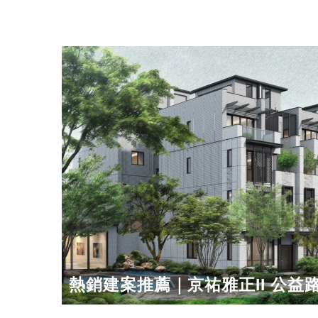
熱銷建案推薦｜京祐雅正II 公益路 