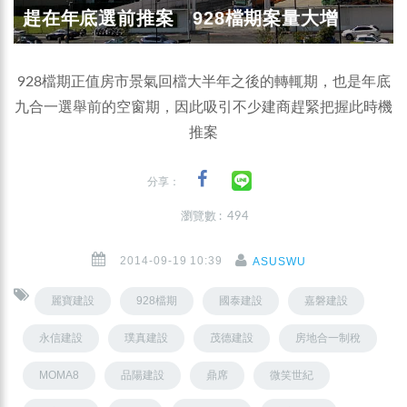
趕在年底選前推案 928檔期案量大增
928檔期正值房市景氣回檔大半年之後的轉輒期，也是年底
九合一選舉前的空窗期，因此吸引不少建商趕緊把握此時機
推案
分享：
瀏覽數 : 494
2014-09-19 10:39
ASUSWU
麗寶建設
928檔期
國泰建設
嘉磐建設
永信建設
璞真建設
茂德建設
房地合一制稅
MOMA8
品陽建設
鼎席
微笑世紀