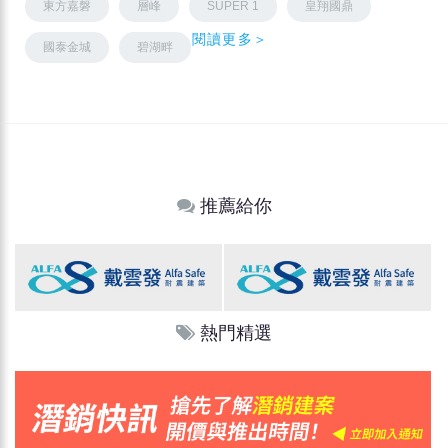
東方嘉磐
層峰
SUPER 1
皇翔國鼎
閱讀更多＞
國泰金城
碧湖畔
推薦給你
熱門精選