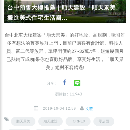
台中預售大樓推薦 | 順天建設「順天景美」
搬進美式住宅生活圈...
台中北屯大樓建案「順天景美」的好地段、高規劃，吸引許
多有想法的菁英族群上門，目前已購客有會計師、科技人
員、富二代等族群，單坪開價約27~32萬/坪，短短幾個月
已熱銷五成!如果你也喜歡好品牌、享受好生活，「順天景
美」絕對不容錯過!
分享：
瀏覽數 : 11,943
2019-10-04 12:59
文薇
順天景美
順天建設
TORNEX
零店面