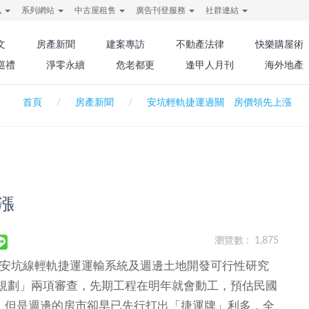
訊
系列網站
中古屋租售
廣告刊登服務
社群連結
文
房產新聞
建案專訪
不動產法律
快樂購屋術
巡禮
淨零永續
危老都更
逢甲人月刊
海外地產
首頁
房產新聞
安坑輕軌捷運過關 房價領先上漲
漲
瀏覽數 : 1,875
安坑線輕軌捷運運輸系統及週邊土地開發可行性研究
規劃」兩項審查，先期工程在明年就會動工，預估民國
久，但是週邊的房市卻早已先行打出「捷運牌」利多，全