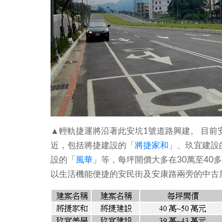
▲輕軌捷運將沿著此安坑1號道路興建。
目前
近，包括將捷建設的「
將捷家和
」、玖宜建設
設的「
風華
」等，每坪開價大多在30萬至40
以生活機能便捷的安民街及安康路兩旁的中古