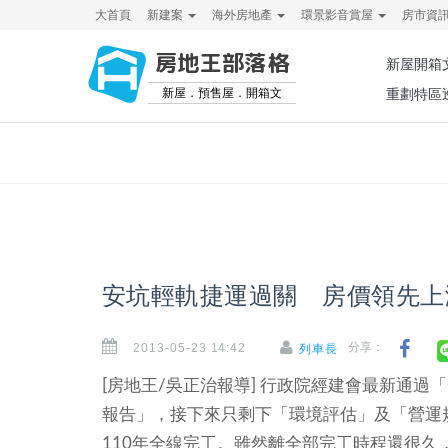
大首頁
新建案
海外房地產
環景影音賞屋
房市資
房地王部落格
新屋開箱
新屋．預售屋．開箱文
重劃特區
安坑輕軌捷運過關 房價領先上
2013-05-23 14:42
分享：
列車長
[房地王/吳正治報導]
行政院經建會最新通過「
報告」，接下來只剩下「環境評估」及「營運
110年全線完工。雖然離全部完工時程還很