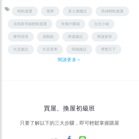
輕軌捷運
風華
富士康建設
高雄輕軌捷運
淡海新市鎮輕軌捷運
玫瑰中國城
台北小城
黎明清境
達觀鎮
將捷建設
將捷家和
玖宜建設
玖宜美學
明德建設
博覽天下
閱讀更多＞
買屋、換屋初級班
只要了解以下的三大步驟，即可輕鬆掌握購屋