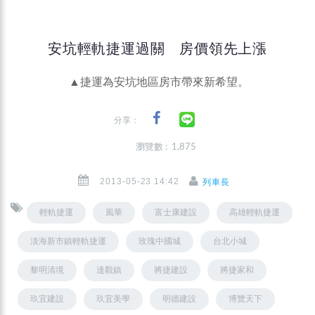
安坑輕軌捷運過關 房價領先上漲
▲捷運為安坑地區房市帶來新希望。
分享：
瀏覽數 : 1,875
2013-05-23 14:42
列車長
輕軌捷運
風華
富士康建設
高雄輕軌捷運
淡海新市鎮輕軌捷運
玫瑰中國城
台北小城
黎明清境
達觀鎮
將捷建設
將捷家和
玖宜建設
玖宜美學
明德建設
博覽天下