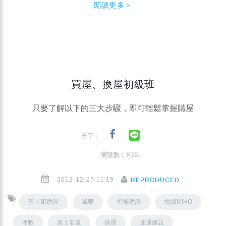
閱讀更多＞
買屋、換屋初級班
只要了解以下的三大步驟，即可輕鬆掌握購屋
分享：
瀏覽數 : 938
2012-12-27 11:19
REPRODUCED
富士康建設
風華
聖俯建設
悅讀MIHO
坪數
第１名廈
換屋
達運建設