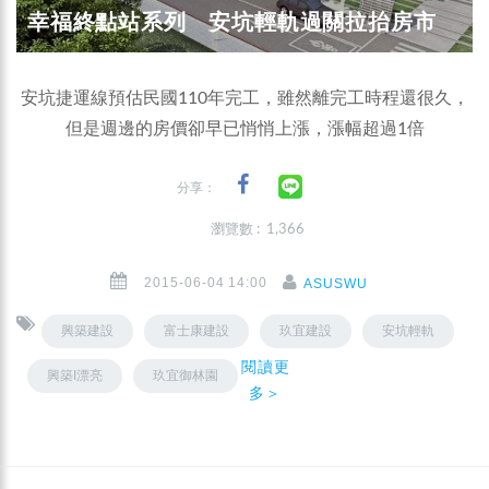
幸福終點站系列 安坑輕軌過關拉抬房市
安坑捷運線預估民國110年完工，雖然離完工時程還很久，
但是週邊的房價卻早已悄悄上漲，漲幅超過1倍
分享：
瀏覽數 : 1,366
2015-06-04 14:00
ASUSWU
興築建設
富士康建設
玖宜建設
安坑輕軌
閱讀更
興築I漂亮
玖宜御林園
多＞