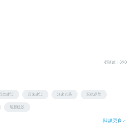
瀏覽數 : 890
冠德建設
漢來建設
漢來喜朵
冠德鼎華
耀新建設
閱讀更多＞