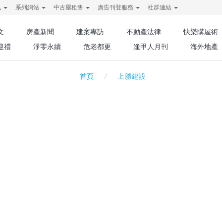
訊
系列網站
中古屋租售
廣告刊登服務
社群連結
文
房產新聞
建案專訪
不動產法律
快樂購屋術
巡禮
淨零永續
危老都更
逢甲人月刊
海外地產
上勝建設
首頁