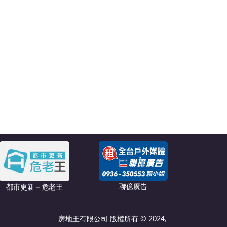
聯億廣告
都市更新－危老王
房地王有限公司 版權所有 © 2024,