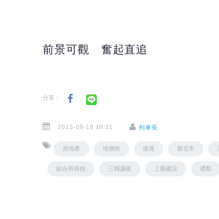
前景可觀 奮起直追
分享：
2013-09-18 10:31
列車長
房地產
地價稅
捷運
新北市
綜合所得稅
三輝謙匯
上勝建設
禮鄰