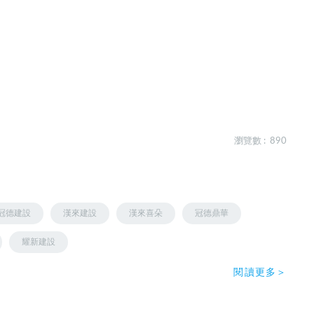
瀏覽數 : 890
冠德建設
漢來建設
漢來喜朵
冠德鼎華
耀新建設
閱讀更多＞