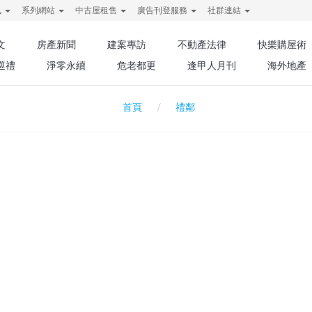
訊
系列網站
中古屋租售
廣告刊登服務
社群連結
文
房產新聞
建案專訪
不動產法律
快樂購屋術
巡禮
淨零永續
危老都更
逢甲人月刊
海外地產
禮鄰
首頁