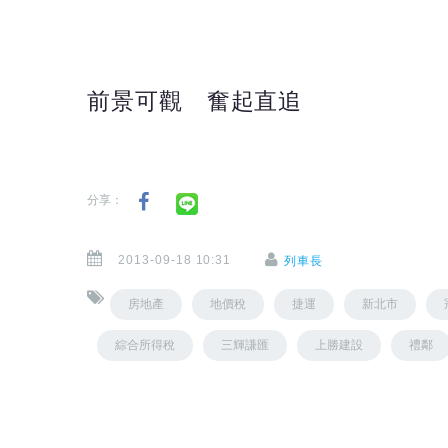
前景可觀 奮起直追
分享：
2013-09-18 10:31
列車長
房地產
地價稅
捷運
新北市
綜合所得稅
三輝謙匯
上勝建設
禮鄰