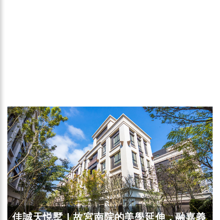
佳誠天悦墅 | 故宮南院的美學延伸，融嘉義