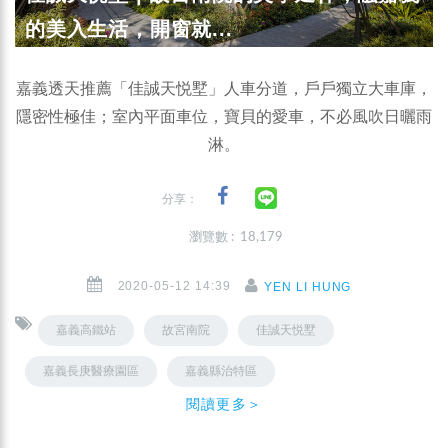
的美入生活，開窗就...
嘉義透天推薦「佳誠天悦墅」人車分道，戶戶獨立大車庫，
隱密性極佳；室內平面車位，寶貝的愛車，不必風吹日曬雨
淋。
分享：
瀏覽數 : 18,179
2020-05-12 14:39
YEN LI HUNG
嘉義高鐵站
故宮南院
佳誠天悦墅
嘉義長庚醫療園區
嘉義縣治特區
閱讀更多＞