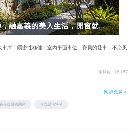
伸，融嘉義的美入生活，開窗就...
大車庫，隱密性極佳；室內平面車位，寶貝的愛車，不必風
瀏覽數 : 18,187
閱讀更多＞
義長庚醫療園區
嘉義縣治特區