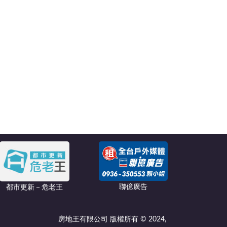
聯億廣告
都市更新－危老王
房地王有限公司 版權所有 © 2024,