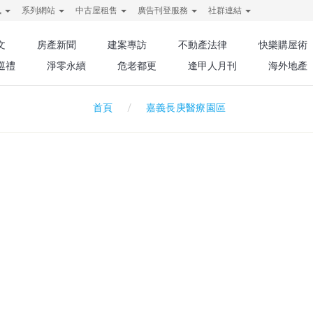
訊
系列網站
中古屋租售
廣告刊登服務
社群連結
文
房產新聞
建案專訪
不動產法律
快樂購屋術
巡禮
淨零永續
危老都更
逢甲人月刊
海外地產
嘉義長庚醫療園區
首頁