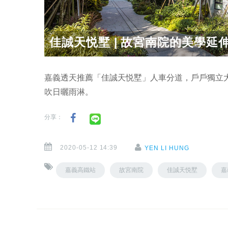
佳誠天悦墅 | 故宮南院的美學延
嘉義透天推薦「佳誠天悦墅」人車分道，戶戶獨立
吹日曬雨淋。
分享：
2020-05-12 14:39
YEN LI HUNG
嘉義高鐵站
故宮南院
佳誠天悦墅
嘉