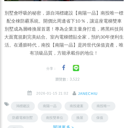
別墅會呼吸的秘密，源自鴻標建設【南陽一品】南投唯一標
配全棟防霾系統。開價比周邊省下10 %，讓這座電梯雙車
別墅成為層峰換屋首選！專為企業主量身打造，將黑科技與
大面寬規劃完美結合。室內電梯體貼全家，預約30年便利生
活。在通膨時代，南投【南陽一品】是跨世代保值資產，唯
有頂級品質，方能承載你的地位！
分享：
瀏覽數 : 3,522
2026-01-15 21:02
JANECHIU
鴻標建設
南陽一品
南投建案
南投唯一
防霾電梯別墅
南投雙車位
換屋
保值
閱讀更多＞