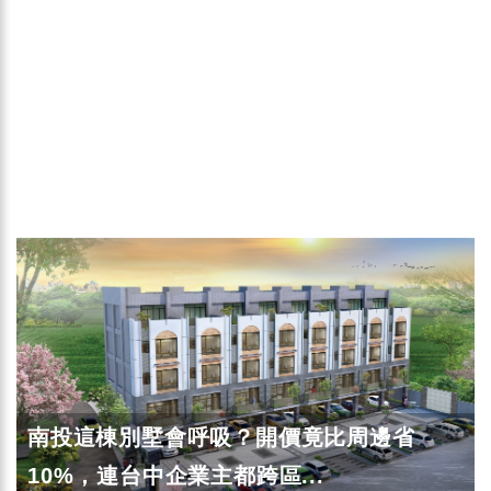
南投這棟別墅會呼吸？開價竟比周邊省
10%，連台中企業主都跨區...