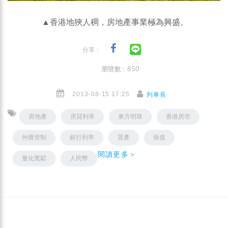
▲香港地狹人稠，房地產事業極為興盛。
分享：
瀏覽數 : 850
2013-08-15 17:25
列車長
房地產
房貸利率
東方明珠
香港房市
外匯管制
銀行利率
置產
保值
閱讀更多＞
量化寬鬆
人民幣