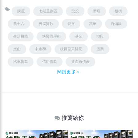
購屋
七期重劃區
北投
新店
板橋
農十六
房屋貸款
愛河
萬華
自備款
生活機能
快樂購屋術
基金
地段
文山
中永和
板橋亞東醫院
股票
汽車貸款
信用借款
資產負債表
閱讀更多＞
推薦給你