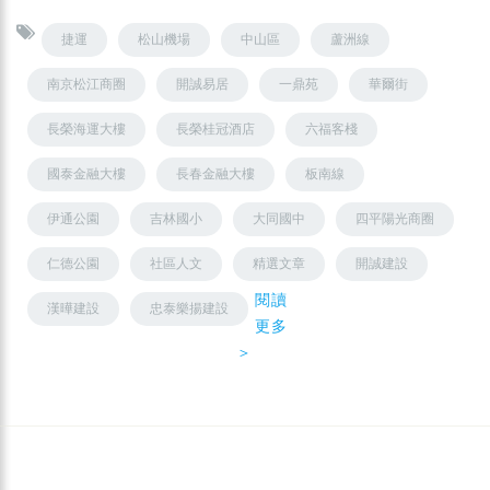
捷運
松山機場
中山區
蘆洲線
南京松江商圈
開誠易居
一鼎苑
華爾街
長榮海運大樓
長榮桂冠酒店
六福客棧
國泰金融大樓
長春金融大樓
板南線
伊通公園
吉林國小
大同國中
四平陽光商圈
仁德公園
社區人文
精選文章
開誠建設
閱讀
漢曄建設
忠泰樂揚建設
更多
＞