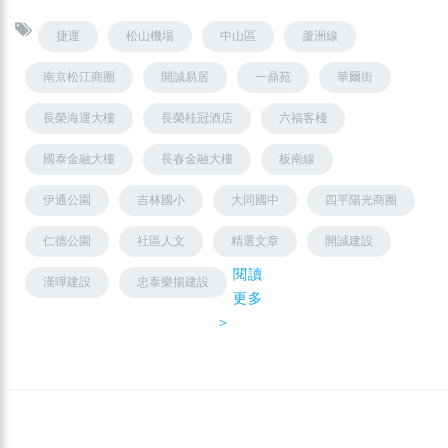
捷運
松山機場
中山區
蘆洲線
南京松江商圈
開誠易居
一鼎苑
華爾街
長榮海運大樓
長榮桂冠酒店
六福客棧
國泰金融大樓
長春金融大樓
板南線
伊通公園
吉林國小
大同國中
四平陽光商圈
仁德公園
社區人文
精選文章
開誠建設
閱讀
漢曄建設
忠泰樂揚建設
更多
＞