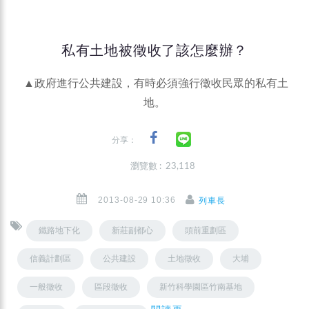
私有土地被徵收了該怎麼辦？
▲政府進行公共建設，有時必須強行徵收民眾的私有土
地。
分享：
瀏覽數 : 23,118
2013-08-29 10:36
列車長
鐵路地下化
新莊副都心
頭前重劃區
信義計劃區
公共建設
土地徵收
大埔
一般徵收
區段徵收
新竹科學園區竹南基地