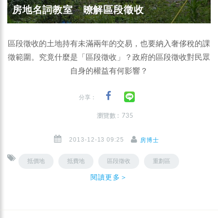
房地名詞教室 暸解區段徵收
區段徵收的土地持有未滿兩年的交易，也要納入奢侈稅的課
徵範圍。究竟什麼是「區段徵收」？政府的區段徵收對民眾
自身的權益有何影響？
分享：
瀏覽數 : 735
2013-12-13 09:25
房博士
抵價地
抵費地
區段徵收
重劃區
閱讀更多＞