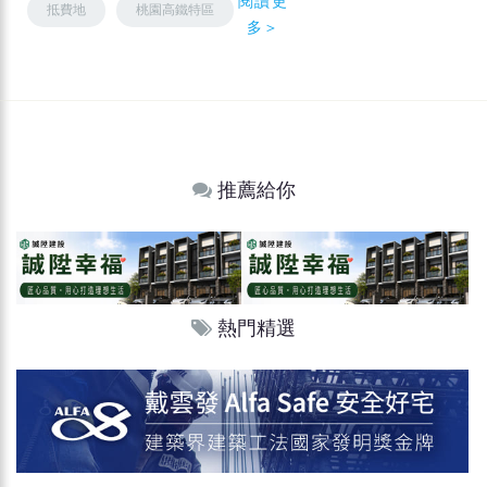
閱讀更
抵費地
桃園高鐵特區
多＞
推薦給你
熱門精選