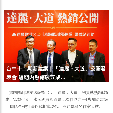
台中十二期新建案｜「達麗・大道」公開發
表會 短期內熱銷破五成...
上揚國際副總楊濬輔指出，「達麗．大道」開賣就熱銷破5
成，緊鄰七期、水湳經貿園區是此次特點之一! 與知名建築
團隊合作打造外觀相當現代、簡約氣派的住家大樓。