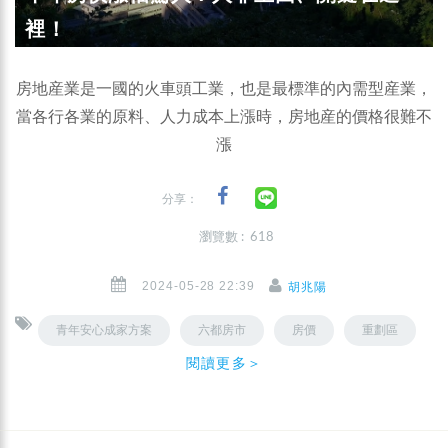
裡！
房地産業是一國的火車頭工業，也是最標準的內需型産業，
當各行各業的原料、人力成本上漲時，房地産的價格很難不
漲
分享：
瀏覽數 : 618
2024-05-28 22:39
胡兆陽
青年安心成家方案
六都房市
房價
重劃區
閱讀更多＞