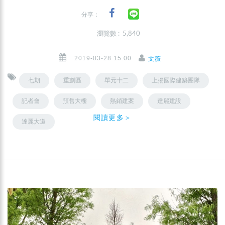
分享：
瀏覽數 : 5,840
2019-03-28 15:00
文薇
七期
重劃區
單元十二
上揚國際建築團隊
記者會
預售大樓
熱銷建案
達麗建設
閱讀更多＞
達麗大道