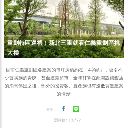
重劃特區巡禮！新北三重就看仁義重劃區挑
大樑
目前仁義重劃區各建案的每坪房價約在「4字頭」，吸引不
少首購族的青睞，甚至連鎖超市－全聯打算在此開設旗艦店
的消息傳岀之後，部分的投資客、置產族也有逢低買進建案
的情形!
分享：
瀏覽數 : 13,722