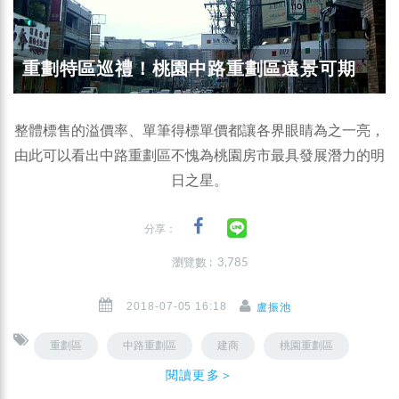
重劃特區巡禮！桃園中路重劃區遠景可期
整體標售的溢價率、單筆得標單價都讓各界眼睛為之一亮，
由此可以看出中路重劃區不愧為桃園房市最具發展潛力的明
日之星。
分享：
瀏覽數 : 3,785
2018-07-05 16:18
盧振池
重劃區
中路重劃區
建商
桃園重劃區
閱讀更多＞