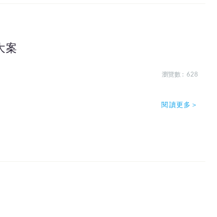
大案
瀏覽數 : 628
閱讀更多＞