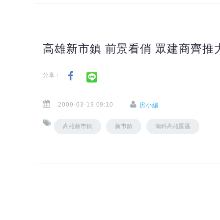
高雄新市鎮 前景看俏 眾建商齊推
分享：
2009-03-19 09:10
房小編
高雄新市鎮
新市鎮
南科高雄園區