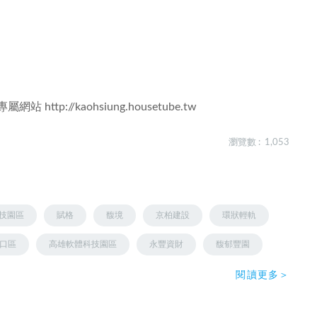
專屬網站
http://kaohsiung.housetube.tw
瀏覽數 : 1,053
技園區
賦格
馥境
京柏建設
環狀輕軌
口區
高雄軟體科技園區
永豐資財
馥郁豐園
閱讀更多＞