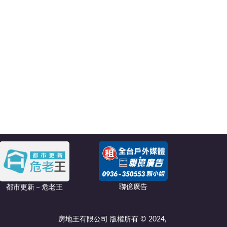
聯億廣告
都市更新－危老王
房地王有限公司 版權所有 © 2024,