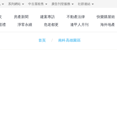
訊
系列網站
中古屋租售
廣告刊登服務
社群連結
文
房產新聞
建案專訪
不動產法律
快樂購屋術
巡禮
淨零永續
危老都更
逢甲人月刊
海外地產
南科高雄園區
首頁