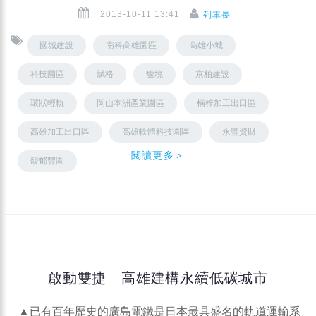
2013-10-11 13:41
列車長
國城建設
南科高雄園區
高雄小城
科技園區
賦格
馥境
京柏建設
環狀輕軌
岡山本洲產業園區
楠梓加工出口區
高雄加工出口區
高雄軟體科技園區
永豐資財
閱讀更多＞
馥郁豐園
啟動雙捷 高雄建構永續低碳城市
▲已有百年歷史的廣島電鐵是日本最具盛名的軌道運輸系