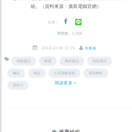
統。（資料來源：廣島電鐵官網）
分享：
瀏覽數 : 1,308
2013-10-01 11:20
列車長
城揚建設
捷運
榮欣建設
利富建設
極品
城品
大眾運輸系統
環狀輕軌
閱讀更多＞
美術川