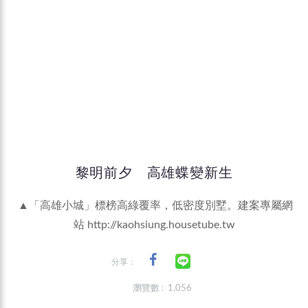
黎明前夕 高雄蝶變新生
▲「高雄小城」標榜高綠覆率，低密度別墅。建案專屬網
站
http://kaohsiung.housetube.tw
分享：
瀏覽數 : 1,056