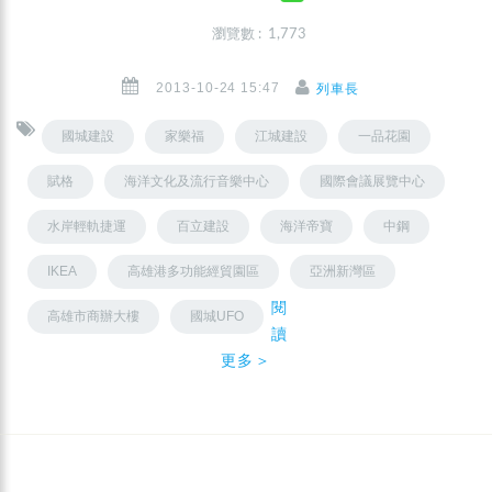
瀏覽數 : 1,773
2013-10-24 15:47
列車長
國城建設
家樂福
江城建設
一品花園
賦格
海洋文化及流行音樂中心
國際會議展覽中心
水岸輕軌捷運
百立建設
海洋帝寶
中鋼
IKEA
高雄港多功能經貿園區
亞洲新灣區
閱
高雄市商辦大樓
國城UFO
讀
更多＞