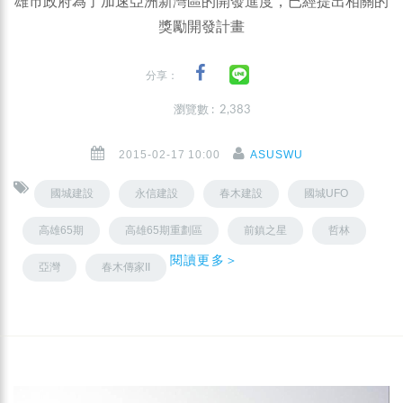
雄市政府為了加速亞洲新灣區的開發進度，已經提出相關的
獎勵開發計畫
分享：
瀏覽數 : 2,383
2015-02-17 10:00
ASUSWU
國城建設
永信建設
春木建設
國城UFO
高雄65期
高雄65期重劃區
前鎮之星
哲林
閱讀更多＞
亞灣
春木傳家II