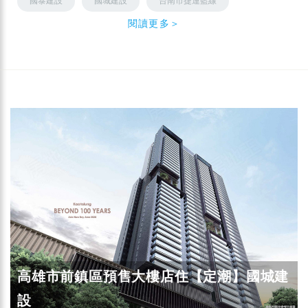
國泰建設
國城建設
台南市捷運藍線
閱讀更多＞
高雄市前鎮區預售大樓店住【定潮】國城建
設