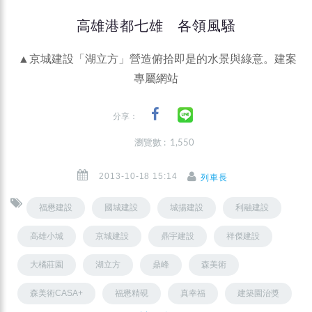
高雄港都七雄 各領風騷
▲京城建設「湖立方」營造俯拾即是的水景與綠意。建案
專屬網站
分享：
瀏覽數 : 1,550
2013-10-18 15:14
列車長
福懋建設
國城建設
城揚建設
利融建設
高雄小城
京城建設
鼎宇建設
祥傑建設
大橘莊園
湖立方
鼎峰
森美術
森美術CASA+
福懋精硯
真幸福
建築園治獎