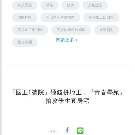
科技園區
賦格
馥境
京柏建設
環狀輕軌
岡山本洲產業園區
楠梓加工出口區
高雄加工出口區
高雄軟體科技園區
永豐資財
閱讀更多＞
馥郁豐園
『國王1號院』砸錢拼地王，『青春學苑』
搶攻學生套房宅
分享：