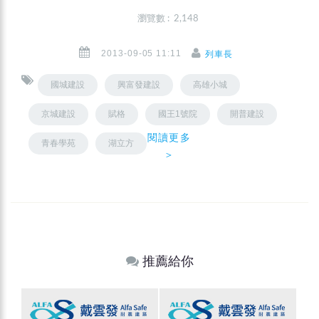
瀏覽數 : 2,148
2013-09-05 11:11
列車長
國城建設
興富發建設
高雄小城
京城建設
賦格
國王1號院
開普建設
閱讀更多
青春學苑
湖立方
＞
推薦給你