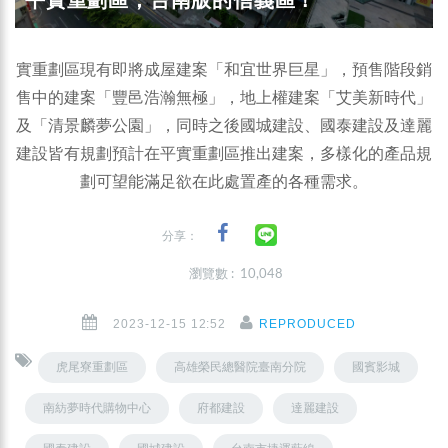
平實重劃區，台南版的信義區！
實重劃區現有即將成屋建案「和宜世界巨星」，預售階段銷
售中的建案「豐邑浩瀚無極」，地上權建案「艾美新時代」
及「清景麟夢公園」，同時之後國城建設、國泰建設及達麗
建設皆有規劃預計在平實重劃區推出建案，多樣化的產品規
劃可望能滿足欲在此處置產的各種需求。
分享：
瀏覽數 : 10,048
2023-12-15 12:52
REPRODUCED
虎尾寮重劃區
高雄榮民總醫院臺南分院
國賓影城
南紡夢時代購物中心
府都建設
達麗建設