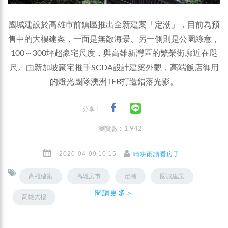
國城建設於高雄市前鎮區推出全新建案「定潮」，目前為預
售中的大樓建案，一面是無敵海景、另一側則是公園綠意，
100～300坪超豪宅尺度，與高雄新灣區的繁榮街廓近在咫
尺。由新加坡豪宅推手SCDA設計建築外觀，高端飯店御用
的燈光團隊澳洲TFB打造錯落光影。
分享：
瀏覽數 : 1,942
2020-04-09 10:15
晴耕雨讀看房子
高雄建案
高雄房市
定潮
國城建設
閱讀更多＞
高雄大樓