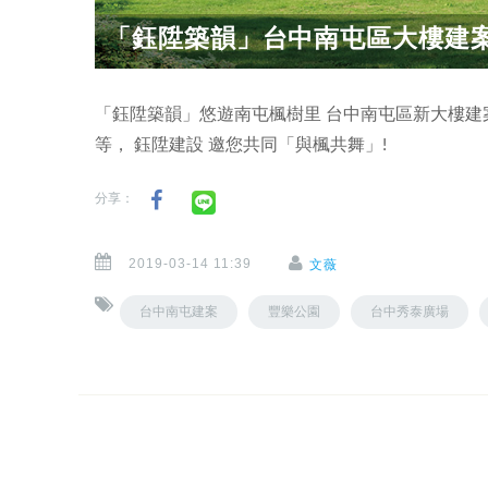
「鈺陞築韻」台中南屯區大樓建案 
「鈺陞築韻」悠遊南屯楓樹里 台中南屯區新大樓
等， 鈺陞建設 邀您共同「與楓共舞」!
分享：
2019-03-14 11:39
文薇
台中南屯建案
豐樂公園
台中秀泰廣場