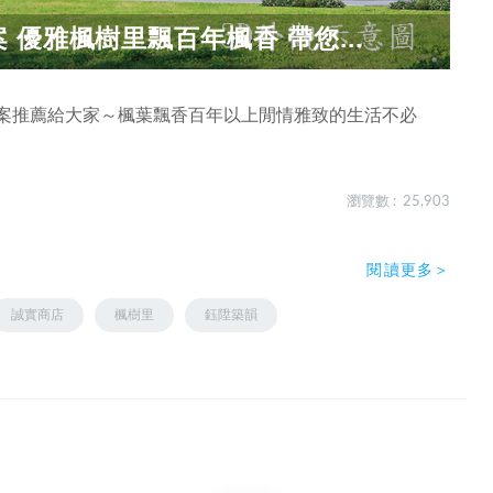
優雅楓樹里飄百年楓香 帶您...
建案推薦給大家～楓葉飄香百年以上閒情雅致的生活不必
瀏覽數 : 25,903
閱讀更多＞
誠實商店
楓樹里
鈺陞築韻