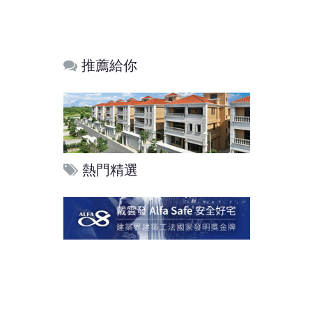
推薦給你
熱門精選