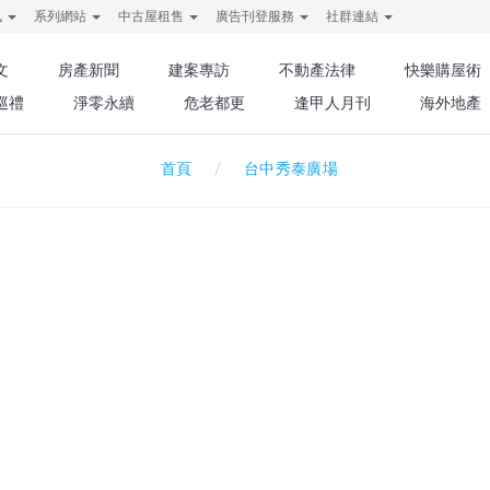
訊
系列網站
中古屋租售
廣告刊登服務
社群連結
文
房產新聞
建案專訪
不動產法律
快樂購屋術
巡禮
淨零永續
危老都更
逢甲人月刊
海外地產
台中秀泰廣場
首頁