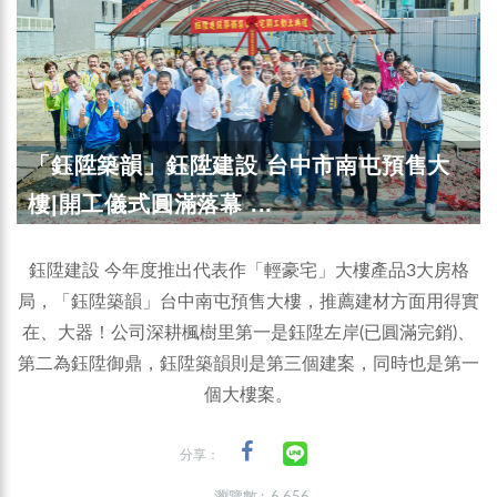
「鈺陞築韻」鈺陞建設 台中市南屯預售大
樓|開工儀式圓滿落幕 ...
鈺陞建設 今年度推出代表作「輕豪宅」大樓產品3大房格
局，「鈺陞築韻」台中南屯預售大樓，推薦建材方面用得實
在、大器！公司深耕楓樹里第一是鈺陞左岸(已圓滿完銷)、
第二為鈺陞御鼎，鈺陞築韻則是第三個建案，同時也是第一
個大樓案。
分享：