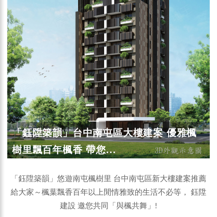
「鈺陞築韻」台中南屯區大樓建案 優雅楓
樹里飄百年楓香 帶您...
「鈺陞築韻」悠遊南屯楓樹里 台中南屯區新大樓建案推薦
給大家～楓葉飄香百年以上閒情雅致的生活不必等， 鈺陞
建設 邀您共同「與楓共舞」!