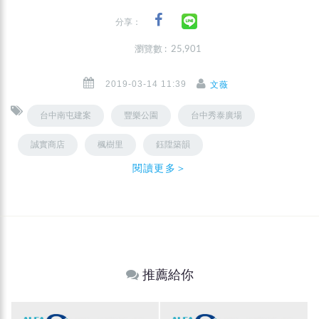
分享：
瀏覽數 : 25,901
2019-03-14 11:39
文薇
台中南屯建案
豐樂公園
台中秀泰廣場
誠實商店
楓樹里
鈺陞築韻
閱讀更多＞
推薦給你