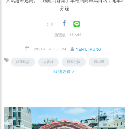
人氣越來越高。「鈺陞与森鄰」車程到高鐵烏日站，開車5
分鐘
分享：
瀏覽數 : 11,644
2021-03-08 16:24
YEN LI HUNG
鈺陞建設
与森林
楓安公園
楓樹里
閱讀更多＞