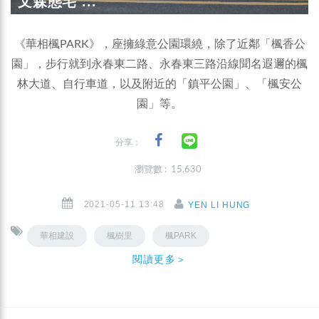
文森態宅 ...
《華相楓PARK》，座擁綠意公園環繞，除了近鄰「楓香公
園」，步行就到永春東二路、永春東三路沿線聞名遐邇的楓
林大道、自行車道，以及附近的「鎮平公園」、「楓安公
園」等。
分享：
瀏覽數 : 15,630
2021-05-11 13:48
YEN LI HUNG
華相建設
楓樹里
楓PARK
閱讀更多＞