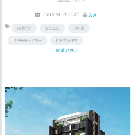
瀏覽數 : 6,656
2019-04-17 14:39
文薇
鈺陞築韻
鈺陞建設
楓樹里
台中南屯區預售屋
預售大樓住家
閱讀更多＞