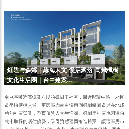
鈺陞与森鄰｜綠海人文 慢活聚落 高鐵楓樹
文化生活圈｜台中建案...
南屯區鄰近高鐵及八期的楓樹里社區，因近鄰環中路、74匝
道坐擁便捷交通，更因區內南屯溪兩側楓樹綠園道與在地成
功的社區營造，孕育優質人文生活圈。楓樹里社區也因這份
鬧中取靜的居住優勢，吸引質感建商搶進推案，讓這區房市