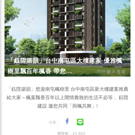
「鈺陞築韻」台中南屯區大樓建案 優雅楓
樹里飄百年楓香 帶您...
「鈺陞築韻」悠遊南屯楓樹里 台中南屯區新大樓建案推薦
給大家～楓葉飄香百年以上閒情雅致的生活不必等， 鈺陞
建設 邀您共同「與楓共舞」!
分享：
瀏覽數 : 25,903