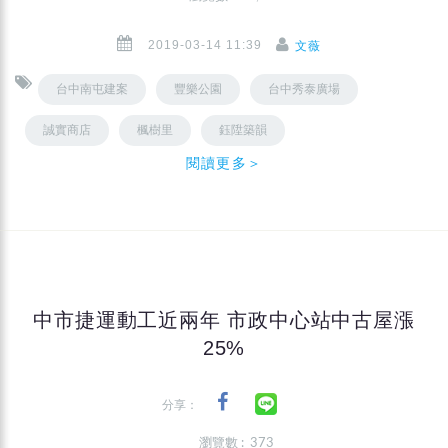
2019-03-14 11:39
文薇
台中南屯建案
豐樂公園
台中秀泰廣場
誠實商店
楓樹里
鈺陞築韻
閱讀更多＞
中市捷運動工近兩年 市政中心站中古屋漲
25%
分享：
瀏覽數 : 373