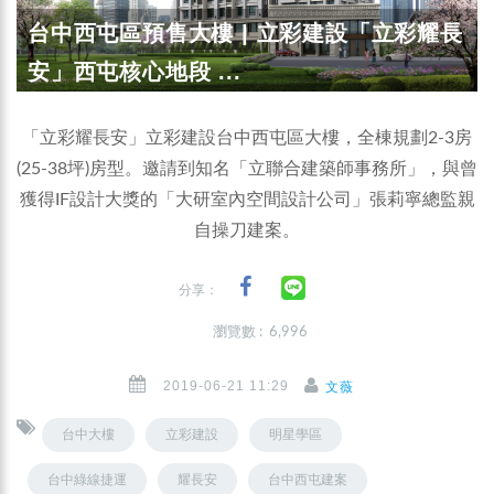
台中西屯區預售大樓 | 立彩建設「立彩耀長
安」西屯核心地段 ...
「立彩耀長安」立彩建設台中西屯區大樓，全棟規劃2-3房
(25-38坪)房型。邀請到知名「立聯合建築師事務所」，與曾
獲得IF設計大獎的「大研室內空間設計公司」張莉寧總監親
自操刀建案。
分享：
瀏覽數 : 6,996
2019-06-21 11:29
文薇
台中大樓
立彩建設
明星學區
台中綠線捷運
耀長安
台中西屯建案