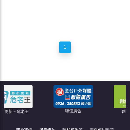
1
聯億廣告
危老王
創綠碳權科技
關於我們
服務條款
隱私權政策
資料使用政策