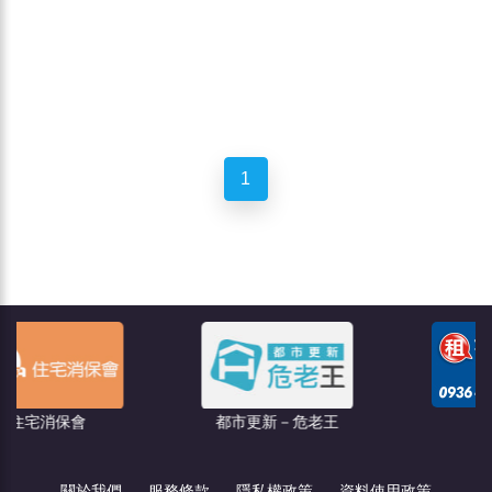
1
聯億廣告
會
都市更新－危老王
關於我們
服務條款
隱私權政策
資料使用政策