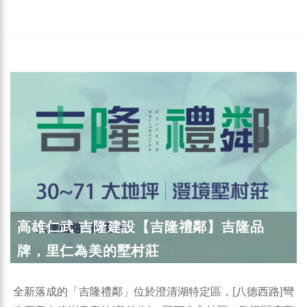
高雄仁武 吉隆建設【吉隆禮鄰】吉隆品
牌，里仁為美的墅村莊
全新落成的「吉隆禮鄰」位於澄清湖特定區，[八德西路]彎