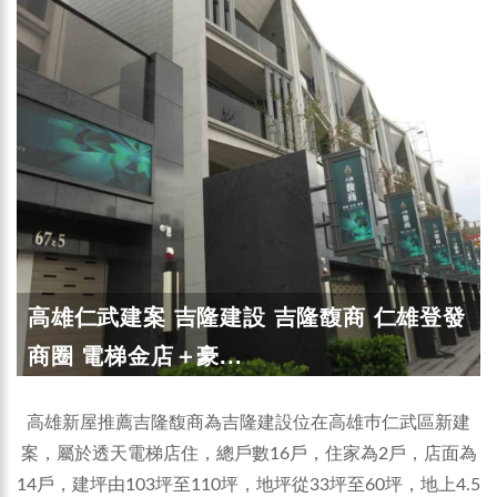
高雄仁武建案 吉隆建設 吉隆馥商 仁雄登發
商圈 電梯金店＋豪...
高雄新屋推薦吉隆馥商為吉隆建設位在高雄巿仁武區新建
案，屬於透天電梯店住，總戶數16戶，住家為2戶，店面為
14戶，建坪由103坪至110坪，地坪從33坪至60坪，地上4.5