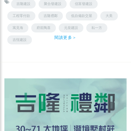
吉隆建設
聚合發建設
信富發建設
工程零付款
吉隆禮鄰
低自備款交屋
大美
寓見海
府前陶喜
元皇建設
耘一方
閱讀更多＞
吉恆建設