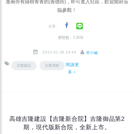
進兩旁有綠樹青青的[善德街]，即可進入社區，歡迎闔府蒞
臨參觀！
分享：
瀏覽數 : 1,808
2015-01-26 14:44
房小編
閱讀更
吉隆建設
吉隆禮鄰
多＞
高雄吉隆建設【吉隆新合院】吉隆御品第2
期，現代版新合院，全新上市。