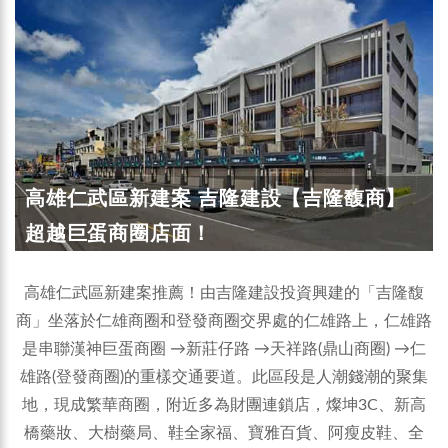
高雄仁武區新建案 吉隆建設【吉隆馥商】
超越巨蛋商圈店面！
高雄仁武區新建案推薦！由吉隆建設投資興建的「吉隆馥
商」坐落於仁雄商圈和登發商圈交界處的仁雄路上，仁雄路
是串聯漢神巨蛋商圈 →新莊仔路 →天祥路(鼎山商圈) →仁
雄路(登發商圈)的重樣交通要道。此區段是人潮錢潮的聚集
地，現成繁華商圈，附近多為財團連鎖店，燦坤3C、新高
橋藥妝、大樹藥局、鞋全家福、寶雅百貨、阿瘦皮鞋、全