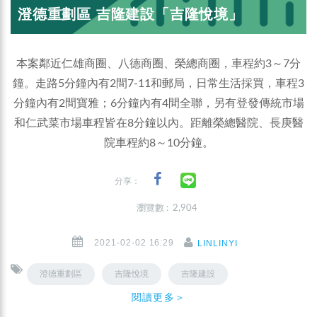
澄德重劃區 吉隆建設「吉隆悅境」
本案鄰近仁雄商圈、八德商圈、榮總商圈，車程約3～7分
鐘。走路5分鐘內有2間7-11和郵局，日常生活採買，車程3
分鐘內有2間寶雅；6分鐘內有4間全聯，另有登發傳統市場
和仁武菜市場車程皆在8分鐘以內。距離榮總醫院、長庚醫
院車程約8～10分鐘。
分享：
瀏覽數 : 2,904
2021-02-02 16:29
LINLINYI
澄德重劃區
吉隆悅境
吉隆建設
閱讀更多＞