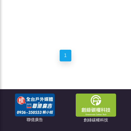
1
聯億廣告
創綠碳權科技