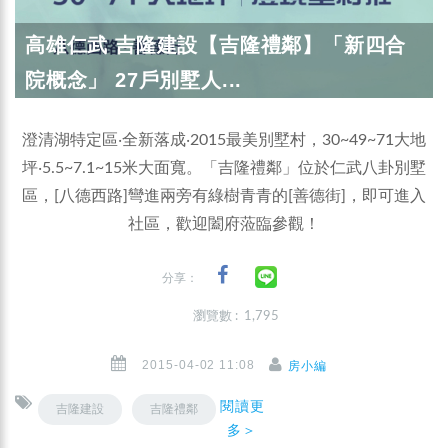
高雄仁武 吉隆建設【吉隆禮鄰】「新四合
院概念」 27戶別墅人...
澄清湖特定區‧全新落成‧2015最美別墅村，30~49~71大地
坪‧5.5~7.1~15米大面寬。「吉隆禮鄰」位於仁武八卦別墅
區，[八德西路]彎進兩旁有綠樹青青的[善德街]，即可進入
社區，歡迎闔府蒞臨參觀！
分享：
瀏覽數 : 1,795
2015-04-02 11:08
房小編
閱讀更
吉隆建設
吉隆禮鄰
多＞