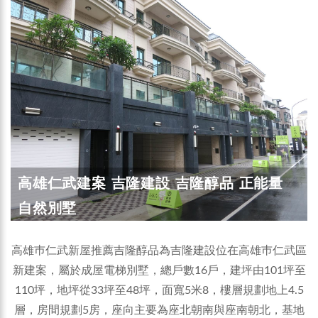
高雄仁武建案 吉隆建設 吉隆醇品 正能量
自然別墅
高雄巿仁武新屋推薦吉隆醇品為吉隆建設位在高雄巿仁武區
新建案，屬於成屋電梯別墅，總戶數16戶，建坪由101坪至
110坪，地坪從33坪至48坪，面寬5米8，樓層規劃地上4.5
層，房間規劃5房，座向主要為座北朝南與座南朝北，基地