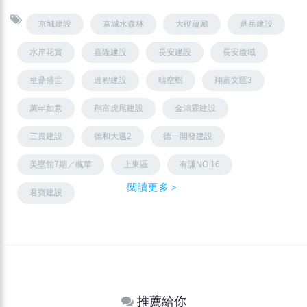
京城建設
京城水森林
大砌蘊藏
鼎岳建設
水岸花賞
嘉隆建設
長安建設
長安馥域
皇鼎盛世
達程建設
晴空樹
翔富文匯3
萬年如意
翔富虎尾建設
金鴻霖建設
三貴建設
德和大邁2
德一開發建設
美墅館7期／楓華
上東區
有謙NO.16
閱讀更多＞
君寶建設
推薦給你