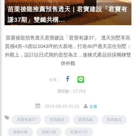
苗栗後龍推薦預售透天 | 君寶建設「君寶有
謙37期」雙鐵共構...
苗栗後龍預售透天君寶建設「君寶有謙37」 透天別墅享高
質感4房~5房以1043坪的大基地，打造40戶透天店住別墅；
外觀上，設計以日式簡約造型為主，連棟式產品但採獨棟雙
併外觀
分享：
瀏覽數 : 17,762
2019-08-20 11:31
文薇
君寶有謙37
君寶建設
苗栗高鐵
寶君建設
雙鐵共構
高鐵六路
有謙NO.37