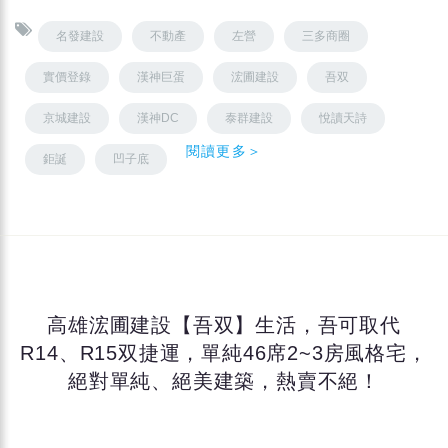
名發建設
不動產
左營
三多商圈
實價登錄
漢神巨蛋
浤圃建設
吾双
京城建設
漢神DC
泰群建設
悅讀天詩
閱讀更多＞
鉅誕
凹子底
高雄浤圃建設【吾双】生活，吾可取代
R14、R15双捷運，單純46席2~3房風格宅，
絕對單純、絕美建築，熱賣不絕！