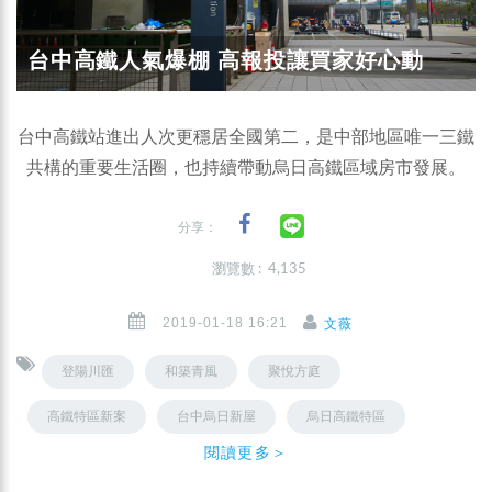
台中高鐵人氣爆棚 高報投讓買家好心動
台中高鐵站進出人次更穩居全國第二，是中部地區唯一三鐵
共構的重要生活圈，也持續帶動烏日高鐵區域房市發展。
分享：
瀏覽數 : 4,135
2019-01-18 16:21
文薇
登陽川匯
和築青風
聚悅方庭
高鐵特區新案
台中烏日新屋
烏日高鐵特區
閱讀更多＞