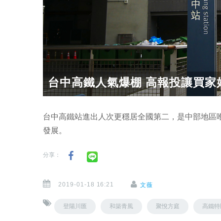
台中高鐵人氣爆棚 高報投讓買家
台中高鐵站進出人次更穩居全國第二，是中部地區
發展。
分享：
2019-01-18 16:21
文薇
登陽川匯
和築青風
聚悅方庭
高鐵特