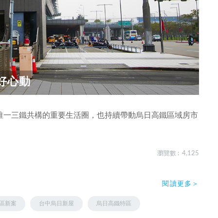
好心動
唯一三鐵共構的重要生活圈，也持續帶動烏日高鐵區域房市
瀏覽數 : 4,125
閱讀更多＞
區新案
台中烏日新屋
烏日高鐵特區