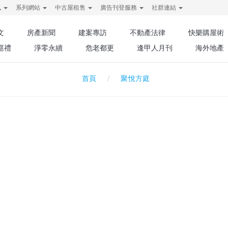
訊
系列網站
中古屋租售
廣告刊登服務
社群連結
文
房產新聞
建案專訪
不動產法律
快樂購屋術
巡禮
淨零永續
危老都更
逢甲人月刊
海外地產
聚悅方庭
首頁