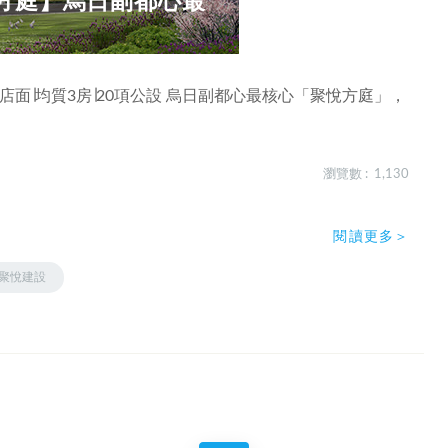
方庭】烏日副都心最
店面∣均質3房∣20項公設 烏日副都心最核心「聚悅方庭」，
瀏覽數 : 1,130
閱讀更多＞
聚悅建設