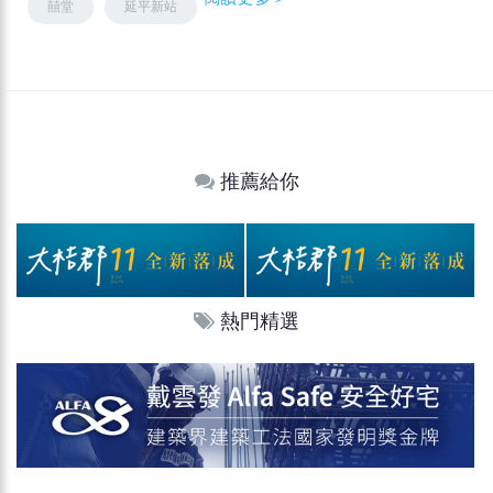
囍堂
延平新站
推薦給你
熱門精選