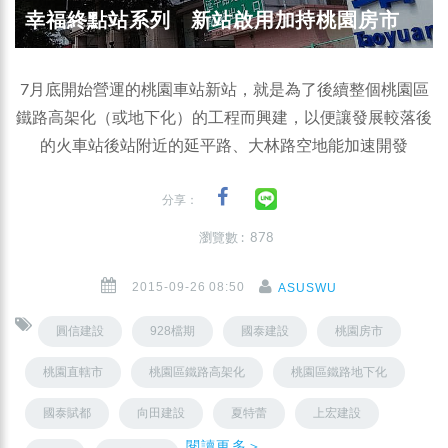
幸福終點站系列 新站啟用加持桃園房市
7月底開始營運的桃園車站新站，就是為了後續整個桃園區
鐵路高架化（或地下化）的工程而興建，以便讓發展較落後
的火車站後站附近的延平路、大林路空地能加速開發
分享：
瀏覽數 : 878
2015-09-26 08:50
ASUSWU
圓信建設
928檔期
國泰建設
桃園房市
桃園直轄市
桃園區鐵路高架化
桃園區鐵路地下化
國泰賦都
向田建設
夏特蕾
上宏建設
閱讀更多＞