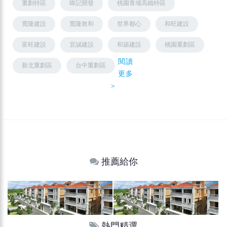
重劃特區
暐記開發
桃園青埔高鐵特區
寬隆建設
寬隆敦和
世界都心
和旺建設
富旺建設
宜誠建設
和築建設
桃園重劃區
閱讀
新北重劃區
台中重劃區
更多
＞
推薦給你
熱門精選