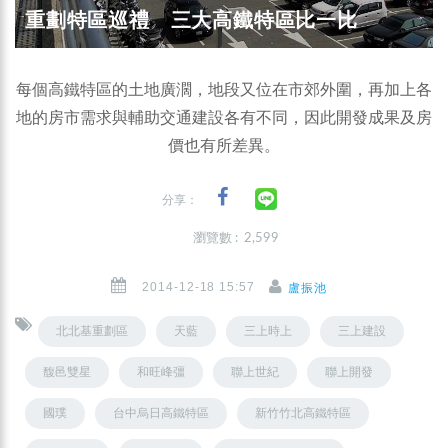
重劃特區巡禮 三大高鐵特區比一比
每個高鐵特區的土地廣濶，地段又位在市郊外圍，再加上各
地的房市需求與輔助交通建設各有不同，因此開發成果及房
價也有所差異。
分享：
瀏覽數 : 2,599
2014-12-18 15:57
盧振池
北北基重劃區
天藍
三上時上
三上建設
馥邑雙星
和旺峰彊
聯上世紀
聯上開發
國璞
台中烏日高鐵特區
新竹竹北高鐵特區