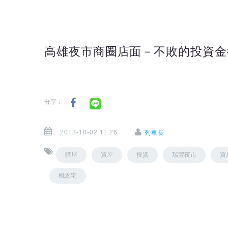
高雄夜市商圈店面－不敗的投資金
分享：
2013-10-02 11:26
列車長
購屋
買屋
投資
瑞豐夜市
買
概念宅