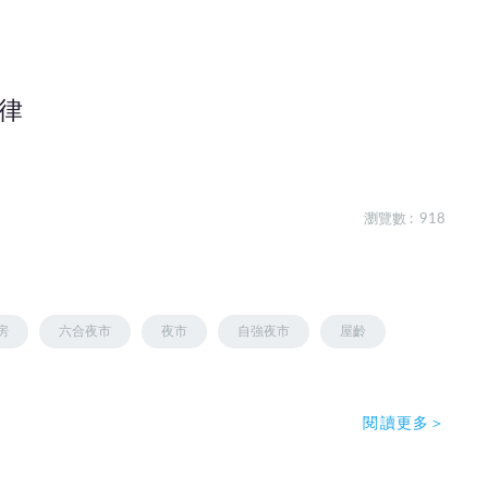
律
瀏覽數 : 918
房
六合夜市
夜市
自強夜市
屋齡
閱讀更多＞