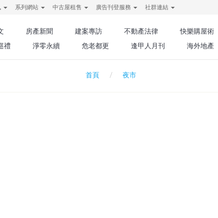
訊
系列網站
中古屋租售
廣告刊登服務
社群連結
文
房產新聞
建案專訪
不動產法律
快樂購屋術
巡禮
淨零永續
危老都更
逢甲人月刊
海外地產
夜市
首頁