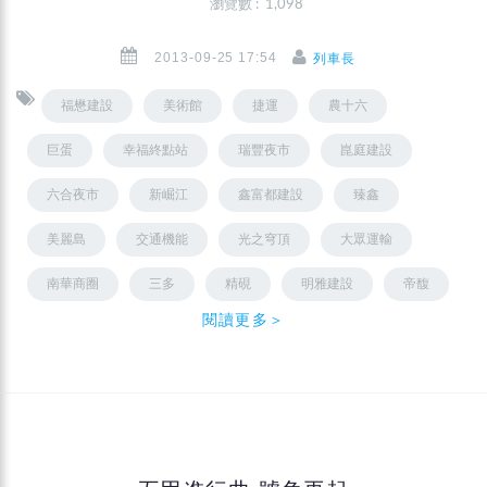
瀏覽數 : 1,098
2013-09-25 17:54
列車長
福懋建設
美術館
捷運
農十六
巨蛋
幸福終點站
瑞豐夜市
崑庭建設
六合夜市
新崛江
鑫富都建設
臻鑫
美麗島
交通機能
光之穹頂
大眾運輸
南華商圈
三多
精硯
明雅建設
帝馥
閱讀更多＞