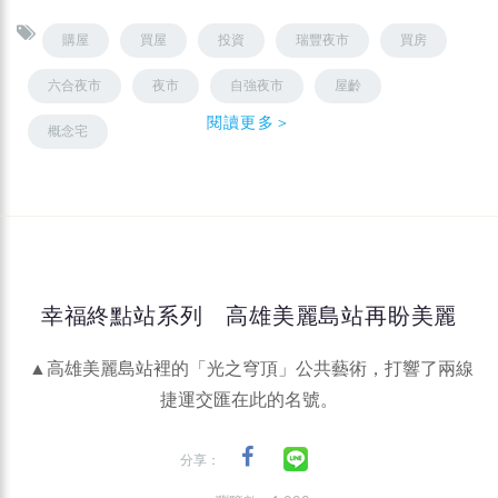
購屋
買屋
投資
瑞豐夜市
買房
六合夜市
夜市
自強夜市
屋齡
閱讀更多＞
概念宅
幸福終點站系列 高雄美麗島站再盼美麗
▲高雄美麗島站裡的「光之穹頂」公共藝術，打響了兩線
捷運交匯在此的名號。
分享：