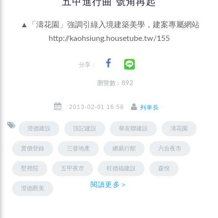
五甲進行曲 號角再起
▲「濤花園」強調引綠入境建築美學，建案專屬網站
http://kaohsiung.housetube.tw/155
分享：
瀏覽數 : 892
2013-02-01 16:58
列車長
澄德建設
頂記建設
華友聯建設
濤花園
實價登錄
三發地產
總裁行館
六合夜市
墅裡院
五甲夜市
旺德福建設
森悅
閱讀更多＞
澄德爵美