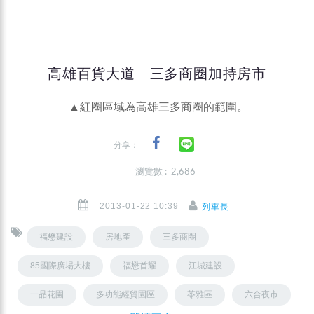
高雄百貨大道 三多商圈加持房市
▲紅圈區域為高雄三多商圈的範圍。
分享：
瀏覽數 : 2,686
2013-01-22 10:39
列車長
福懋建設
房地產
三多商圈
85國際廣場大樓
福懋首耀
江城建設
一品花園
多功能經貿園區
苓雅區
六合夜市