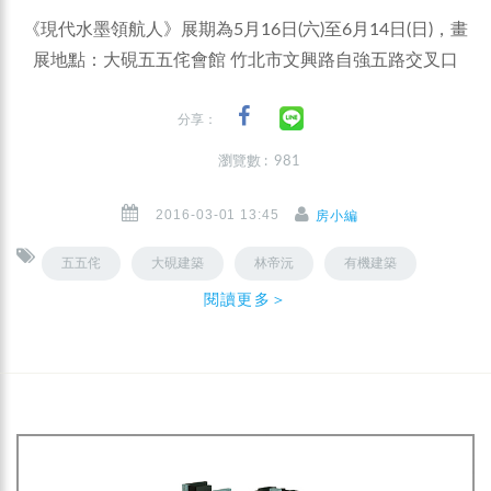
《現代水墨領航人》展期為5月16日(六)至6月14日(日)，畫
展地點：大硯五五侘會館 竹北市文興路自強五路交叉口
分享：
瀏覽數 : 981
2016-03-01 13:45
房小編
五五侘
大硯建築
林帝沅
有機建築
閱讀更多＞