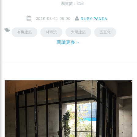
瀏覽數 : 818
2016-03-01 09:00
RUBY PANDA
有機建築
林帝沅
大硯建築
五五侘
閱讀更多＞