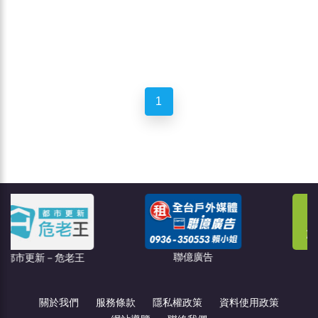
1
聯億廣告
老王
創綠碳權科技
關於我們
服務條款
隱私權政策
資料使用政策