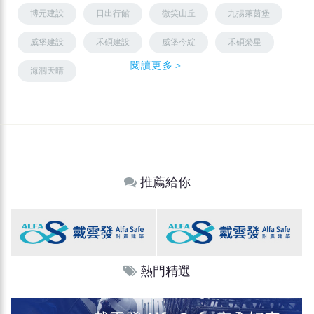
博元建設
日出行館
微笑山丘
九揚萊茵堡
威堡建設
禾碩建設
威堡今綻
禾碩榮星
閱讀更多＞
海濶天晴
推薦給你
熱門精選