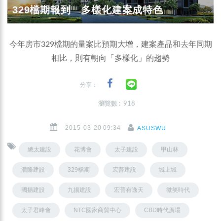
329檔期報到 多樣化建案成特色
今年房市329檔期的量案比預期大增，建案產品和去年同期
相比，則有朝向「多樣化」的趨勢
分享：
瀏覽數 : 918
2015-03-20 09:34
ASUSWU
總太建設
花博會
太子建設
甲山林
潤隆建設
329檔期
宏普建設
城上城
國揚建設
九揚建設
宏普有逸天
微笑時代
太子君峰會
NTC國家商貿中心
CBD時代廣場