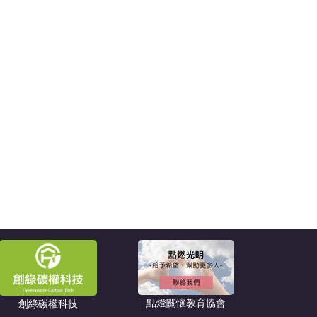
點燈關懷教育協會
創綠碳權科技