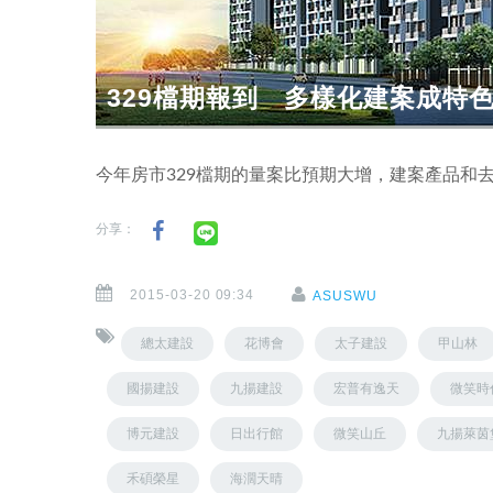
329檔期報到 多樣化建案成特
今年房市329檔期的量案比預期大增，建案產品和
分享：
2015-03-20 09:34
ASUSWU
總太建設
花博會
太子建設
甲山林
國揚建設
九揚建設
宏普有逸天
微笑時
博元建設
日出行館
微笑山丘
九揚萊茵
禾碩榮星
海濶天晴