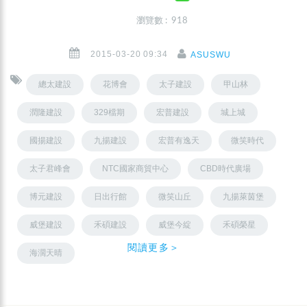
瀏覽數 : 918
2015-03-20 09:34
ASUSWU
總太建設
花博會
太子建設
甲山林
潤隆建設
329檔期
宏普建設
城上城
國揚建設
九揚建設
宏普有逸天
微笑時代
太子君峰會
NTC國家商貿中心
CBD時代廣場
博元建設
日出行館
微笑山丘
九揚萊茵堡
威堡建設
禾碩建設
威堡今綻
禾碩榮星
閱讀更多＞
海濶天晴