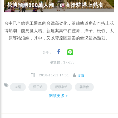
花博預湧800萬人潮！建商搶駐搭上熱潮
台中已全線完工通車的台鐵高架化，沿線軌道房市也搭上花
博熱潮，能見度大增。新建案集中在豐原、潭子、松竹、太
原等站沿線，其中，又以豐原區建案的銷況最為熱烈。
分享：
瀏覽數 : 17,653
2018-11-12 14:01
文薇
向陽
潭子站
豐原車站
花博會
閱讀更多＞