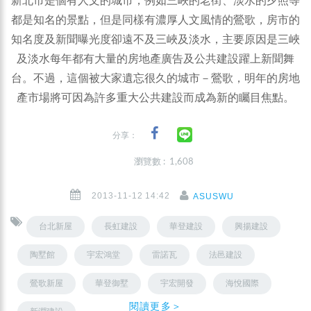
新北市是個有人文的城市，例如三峽的老街、淡水的夕照等
都是知名的景點，但是同樣有濃厚人文風情的鶯歌，房市的
知名度及新聞曝光度卻遠不及三峽及淡水，主要原因是三峽
及淡水每年都有大量的房地產廣告及公共建設躍上新聞舞
台。不過，這個被大家遺忘很久的城市－鶯歌，明年的房地
產市場將可因為許多重大公共建設而成為新的矚目焦點。
分享：
瀏覽數 : 1,608
2013-11-12 14:42
ASUSWU
台北新屋
長虹建設
華登建設
興揚建設
陶墅館
宇宏鴻堂
雷諾瓦
法邑建設
鶯歌新屋
華登御墅
宇宏開發
海悅國際
閱讀更多＞