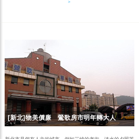
＞
[新北]物美價廉 鶯歌房市明年轉大人