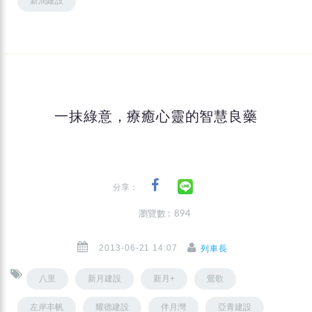
新潤建設
一抹綠意，療癒心靈的智慧良藥
分享：
瀏覽數 : 894
2013-06-21 14:07
列車長
八里
新月建設
新月+
鶯歌
左岸丰帆
耀德建設
伴月灣
亞青建設