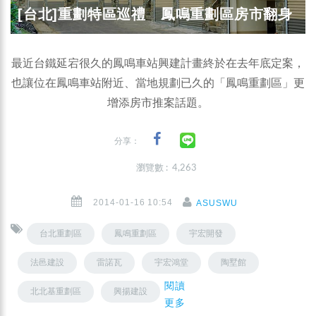
[台北]重劃特區巡禮 鳳鳴重劃區房市翻身
最近台鐵延宕很久的鳳鳴車站興建計畫終於在去年底定案，
也讓位在鳳鳴車站附近、當地規劃已久的「鳳鳴重劃區」更
增添房市推案話題。
分享：
瀏覽數 : 4,263
2014-01-16 10:54
ASUSWU
台北重劃區
鳳鳴重劃區
宇宏開發
法邑建設
雷諾瓦
宇宏鴻堂
陶墅館
閱讀
北北基重劃區
興揚建設
更多