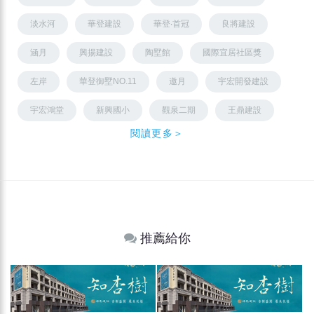
淡水河
華登建設
華登‧首冠
良將建設
涵月
興揚建設
陶墅館
國際宜居社區獎
左岸
華登御墅NO.11
邀月
宇宏開發建設
宇宏鴻堂
新興國小
觀泉二期
王鼎建設
閱讀更多＞
推薦給你