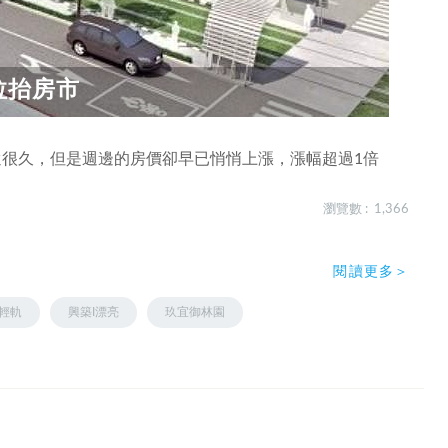
拉抬房市
還很久，但是週邊的房價卻早已悄悄上漲，漲幅超過1倍
瀏覽數 : 1,366
閱讀更多＞
輕軌
興築I漂亮
玖宜御林園