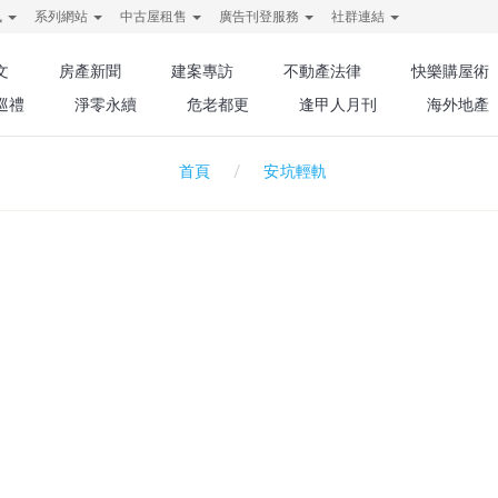
訊
系列網站
中古屋租售
廣告刊登服務
社群連結
文
房產新聞
建案專訪
不動產法律
快樂購屋術
巡禮
淨零永續
危老都更
逢甲人月刊
海外地產
安坑輕軌
首頁