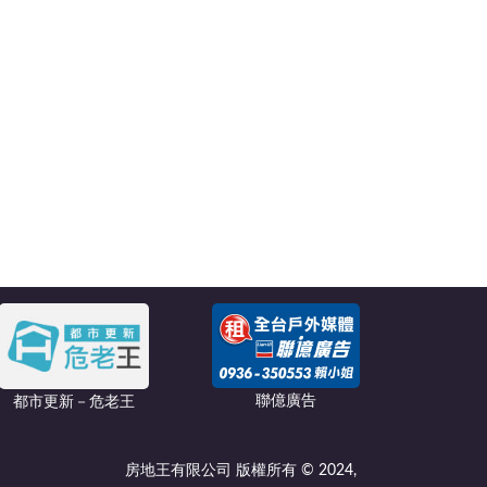
聯億廣告
都市更新－危老王
房地王有限公司 版權所有 © 2024,