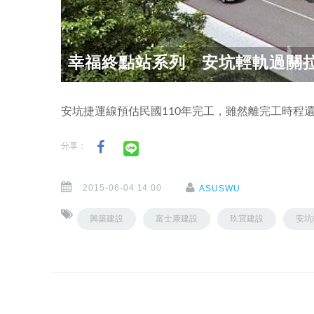
幸福終點站系列 安坑輕軌過關
安坑捷運線預估民國110年完工，雖然離完工時程
分享：
2015-06-04 14:00
ASUSWU
興築建設
富士康建設
玖宜建設
安坑