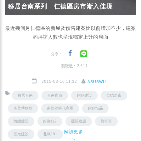
移居台南系列 仁德區房市漸入佳境
最近幾個月仁德區的新屋及預售建案比以前增加不少，建案
的拜訪人數也呈現穩定上升的局面
分享：
瀏覽數 : 2,511
2015-03-16 11:32
ASUSWU
移居台南
台南房市
創兆建設
仁德房市
奇美博物館
南紡夢時代商圈
創兆恬品
雄總建設
好御兆2
亞親建設
御守富
閱讀更多
富允建設
北歐101
＞