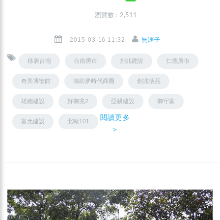
瀏覽數 : 2,511
2015-03-16 11:32
無涯子
移居台南
台南房市
創兆建設
仁德房市
奇美博物館
南紡夢時代商圈
創兆恬品
雄總建設
好御兆2
亞親建設
御守富
閱讀更多
富允建設
北歐101
＞