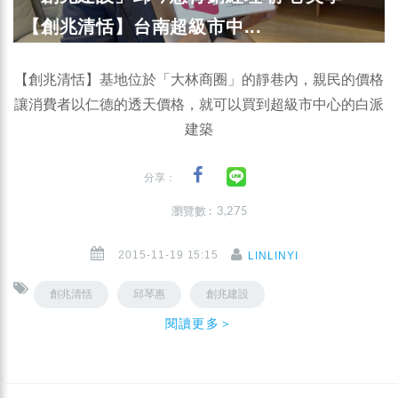
【創兆清恬】台南超級市中...
【創兆清恬】基地位於「大林商圈」的靜巷內，親民的價格
讓消費者以仁德的透天價格，就可以買到超級市中心的白派
建築
分享：
瀏覽數 : 3,275
2015-11-19 15:15
LINLINYI
創兆清恬
邱琴惠
創兆建設
閱讀更多＞