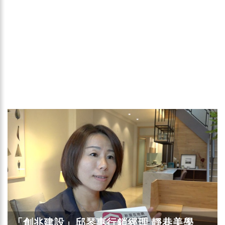
「創兆建設」邱琴惠行銷經理 靜巷美學