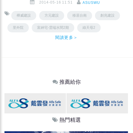
2014-05-16 11:51
ASUSWU
樺威建設
方元建設
移居台南
創兆建設
里外院
富紳宅-雲端水間2期
綠天母2
閱讀更多＞
推薦給你
熱門精選