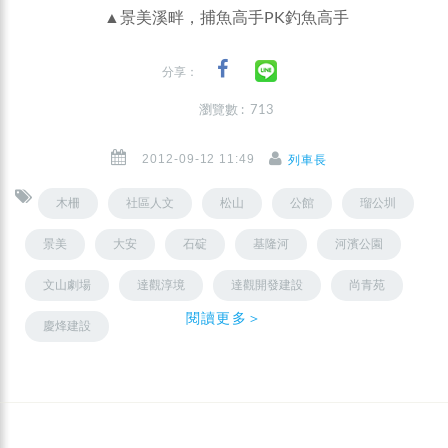
▲景美溪畔，捕魚高手PK釣魚高手
分享：
瀏覽數 : 713
2012-09-12 11:49
列車長
木柵
社區人文
松山
公館
瑠公圳
景美
大安
石碇
基隆河
河濱公園
文山劇場
達觀淳境
達觀開發建設
尚青苑
閱讀更多＞
慶烽建設