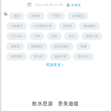
2013-03-26 17:49
列車長
購屋
房地產
千荷田
吉美建設
中隆建設
台北醫學大學
尚青苑
慶烽建設
中正鼎站
大學
世新
政大
實踐大學
鼎隆苑
福隆建設
葉財記建設
雋藏
城邦開發
新洋房
薇閣中學
景美女中
閱讀更多＞
飲水思源 景美遊蹤