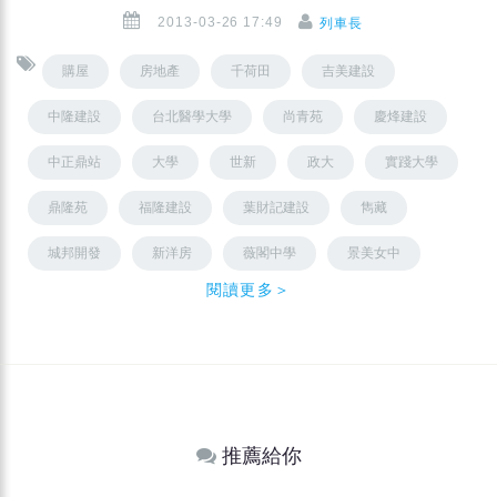
2013-03-26 17:49
列車長
購屋
房地產
千荷田
吉美建設
中隆建設
台北醫學大學
尚青苑
慶烽建設
中正鼎站
大學
世新
政大
實踐大學
鼎隆苑
福隆建設
葉財記建設
雋藏
城邦開發
新洋房
薇閣中學
景美女中
閱讀更多＞
推薦給你