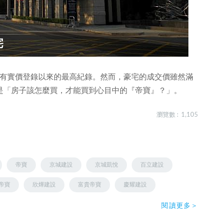
宅
創下有實價登錄以來的最高紀錄。然而，豪宅的成交價雖然滿
是「房子該怎麼買，才能買到心目中的『帝寶』？」。
瀏覽數 : 1,105
帝寶
京城建設
京城凱悅
百立建設
帝寶
欣燁建設
富貴帝寶
慶耀建設
閱讀更多＞