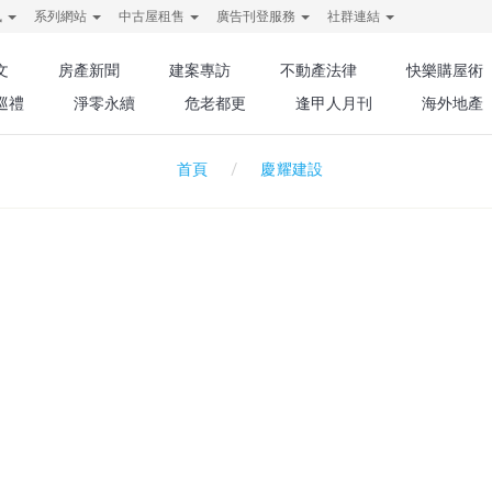
訊
系列網站
中古屋租售
廣告刊登服務
社群連結
文
房產新聞
建案專訪
不動產法律
快樂購屋術
巡禮
淨零永續
危老都更
逢甲人月刊
海外地產
慶耀建設
首頁