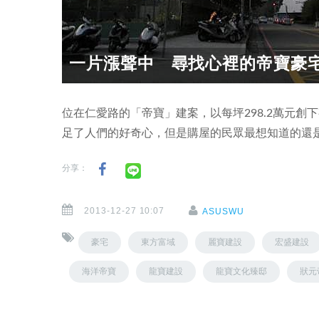
一片漲聲中 尋找心裡的帝寶豪
位在仁愛路的「帝寶」建案，以每坪298.2萬元
足了人們的好奇心，但是購屋的民眾最想知道的還
分享：
2013-12-27 10:07
ASUSWU
豪宅
東方富域
麗寶建設
宏盛建設
海洋帝寶
龍寶建設
龍寶文化臻邸
狀元