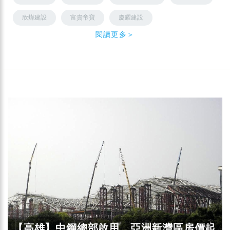
欣燁建設
富貴帝寶
慶耀建設
閱讀更多＞
【高雄】中鋼總部啟用 亞洲新灣區房價起