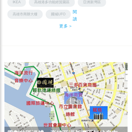
IKEA
高雄港多功能經貿園區
亞洲新灣區
閱
高雄市商辦大樓
國城UFO
讀
更多＞