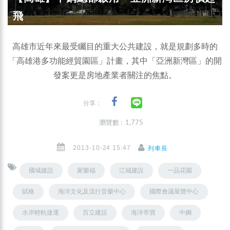
飛
高雄市近年來最受矚目的重大公共建設，就是規劃多時的
「高雄港多功能經貿園區」計畫，其中「亞洲新灣區」的開
發案更是房地產業者關注的焦點。
分享：
瀏覽數 : 1,775
2013-10-24 15:47
列車長
國城建設
家樂福
江城建設
一品花園
賦格
海洋文化及流行音樂中心
國際會議展覽中心
水岸輕軌捷運
百立建設
海洋帝寶
中鋼