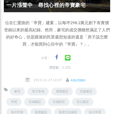
一片漲聲中 尋找心裡的帝寶豪宅
位在仁愛路的「帝寶」建案，以每坪298.2萬元創下有實價
登錄以來的最高紀錄。然而，豪宅的成交價雖然滿足了人們
的好奇心，但是購屋的民眾最想知道的還是「房子該怎麼
買，才能買到心目中的『帝寶』？」。
分享：
瀏覽數 : 1,105
2013-12-27 10:07
ASUSWU
豪宅
東方富域
麗寶建設
宏盛建設
帝寶
京城建設
京城凱悅
百立建設
海洋帝寶
龍寶建設
龍寶文化臻邸
狀元帝寶