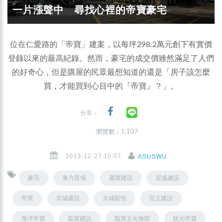
一片漲聲中 尋找心裡的帝寶豪宅
位在仁愛路的「帝寶」建案，以每坪298.2萬元創下有實價
登錄以來的最高紀錄。然而，豪宅的成交價雖然滿足了人們
的好奇心，但是購屋的民眾最想知道的還是「房子該怎麼
買，才能買到心目中的『帝寶』？」。
分享：
瀏覽數 : 1,107
2013-12-27 10:07
ASUSWU
豪宅
東方富域
麗寶建設
宏盛建設
帝寶
京城建設
京城凱悅
百立建設
海洋帝寶
龍寶建設
龍寶文化臻邸
狀元帝寶