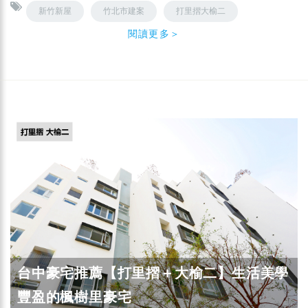
新竹新屋
竹北市建案
打里摺大榆二
閱讀更多＞
台中豪宅推薦【打里摺＋大榆二】生活美學
豐盈的楓樹里豪宅