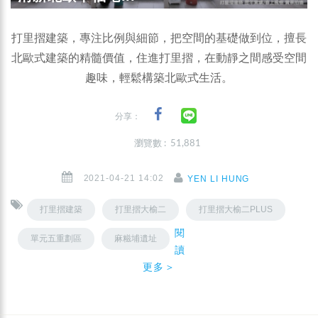
打里摺建築，專注比例與細節，把空間的基礎做到位，擅長
北歐式建築的精髓價值，住進打里摺，在動靜之間感受空間
趣味，輕鬆構築北歐式生活。
分享：
瀏覽數 : 51,881
2021-04-21 14:02
YEN LI HUNG
打里摺建築
打里摺大榆二
打里摺大榆二PLUS
閱
單元五重劃區
麻糍埔遺址
讀
更多＞