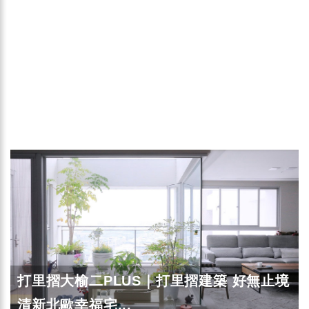
打里摺大榆二PLUS｜打里摺建築 好無止境
清新北歐幸福宅...