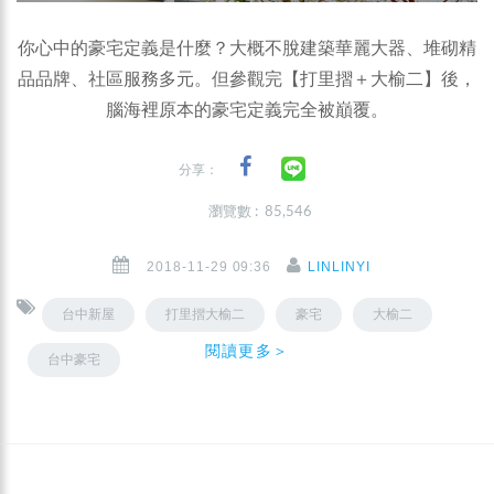
你心中的豪宅定義是什麼？大概不脫建築華麗大器、堆砌精
品品牌、社區服務多元。但參觀完【打里摺＋大榆二】後，
腦海裡原本的豪宅定義完全被巔覆。
分享：
瀏覽數 : 85,546
2018-11-29 09:36
LINLINYI
台中新屋
打里摺大榆二
豪宅
大榆二
閱讀更多＞
台中豪宅