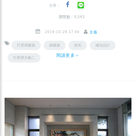
分享：
瀏覽數 : 9,543
2019-10-28 17:44
文薇
打里摺建築
綠建築
採光
減法設計
閱讀更多＞
打里摺大榆二