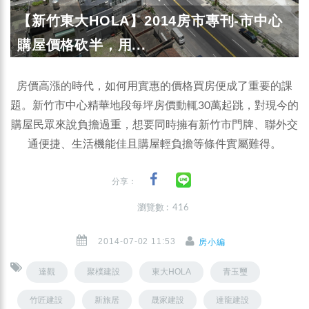
【新竹東大HOLA】2014房市專刊-市中心
購屋價格砍半，用...
房價高漲的時代，如何用實惠的價格買房便成了重要的課
題。新竹市中心精華地段每坪房價動輒30萬起跳，對現今的
購屋民眾來說負擔過重，想要同時擁有新竹市門牌、聯外交
通便捷、生活機能佳且購屋輕負擔等條件實屬難得。
分享：
瀏覽數 : 416
2014-07-02 11:53
房小編
達觀
聚樸建設
東大HOLA
青玉璽
竹匠建設
新旅居
晟家建設
達龍建設